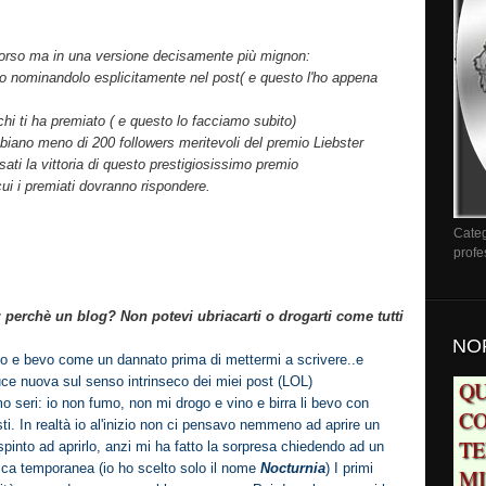
corso ma in una versione decisamente più mignon:
ato nominandolo esplicitamente nel post( e questo l'ho appena
hi ti ha premiato ( e questo lo facciamo subito)
bbiano meno di 200 followers meritevoli del premio Liebster
sati la vittoria di questo prestigiosissimo premio
ui i premiati dovranno rispondere.
Categ
profe
: perchè un blog? Non potevi ubriacarti o drogarti come tutti
NO
co e bevo come un dannato prima di mettermi a scrivere..e
ce nuova sul senso intrinseco dei miei post (LOL)
QU
seri: io non fumo, non mi drogo e vino e birra li bevo con
CO
i. In realtà io al'inizio non ci pensavo nemmeno ad aprire un
TE
pinto ad aprirlo, anzi mi ha fatto la sorpresa chiedendo ad un
fica temporanea (io ho scelto solo il nome
Nocturnia
) I primi
MI