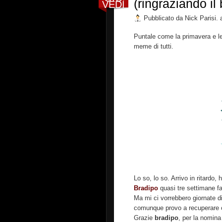
(ringraziando il 
VEDÌ
Pubblicato da
Nick Parisi.
Puntale come la primavera e le
meme di tutti.
Lo so, lo so. Arrivo in ritardo
Bradipo
quasi tre settimane fa
Ma mi ci vorrebbero giornate di 
comunque provo a recuperare 
Grazie
bradipo
, per la nomina