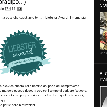
bradipo...)
CO
alle
17.4.14
 tasse anche quest'anno torna il
Liebster Award
, il meme più
Una d
BL
ITA
, ho ricevuto questa bella nomina dal parte del sempreverde
, ma solo adesso riesco a trovare il tempo di scrivere l'articolo.
sessanta ore per poter riuscire a fare tutto quello che vorrei,
oggi.
 e per le belle motivazioni.