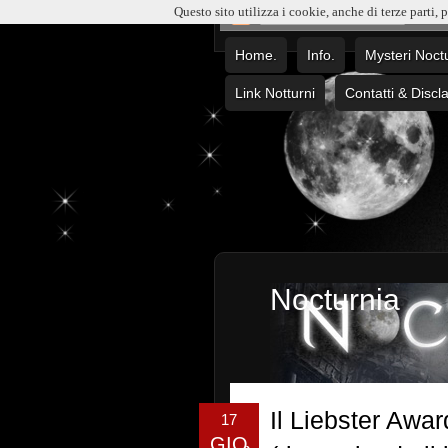
Questo sito utilizza i cookie, anche di terze parti, 
Home.
Info.
Mysteri Noct
Link Notturni
Contatti & Discl
Nocturnia
Il Liebster Awar
17
GIO