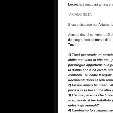
Lucrezia
è una cara amica e vo
-
ARIANO GETA.
Stesso discorso per
Ariano.
I
Adesso dovrei scrivere le 10 
del programma elettorale di un 
Trovato:
1) Trovi per strada un portafo
abbia mai visto in vita tua ,
portafoglio appartiene alla pe
la donna che ti ha creato pi
confronti. Tu come ti regoli: r
documenti dopo esserti tenut
2) Un tuo amico ha preso l'ab
porta a casa tua anche altra 
3) C'è una persona che ti pia
sceglieresti: il tuo batuffolo
detesta gli animali?
4) Cambiamo lo scenario: sei 