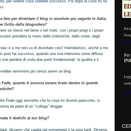
iosità, per vedere cosa sarebbe successo. Poi dopo la cosa mi ha
ED
so.
LE
 fare per diventare il blog in assoluto più seguito in Italia,
 Grillo della blogosfera?
Per l
ere sè stessi nel bene o nel male, con i propri pregi e i propri
Googl
asciarsi prendere la mano dalle statistiche, dalle visite, dagli
http
iavi e a me non va di diventare così! Intendiamoci, anche a me
o post ha successo, quando una mia intervista viene diffusa
Per
ai perdere di vista due punti fondamentali: la qualità e il
IN
avrebbe nemmeno più senso avere un blog
Leg
cooki
o Fede, quanto ti scoccia essere tirato dentro in queste
autiche?
OK
milio Fede oggi ammetto che la cosa mi diverte parecchio, in
tima da parte di un "collega" blogger.
nata ti dedichi al tuo blog?
CE
are, diciamo che capita nel pomeriggio o la sera tardi. Diciamo