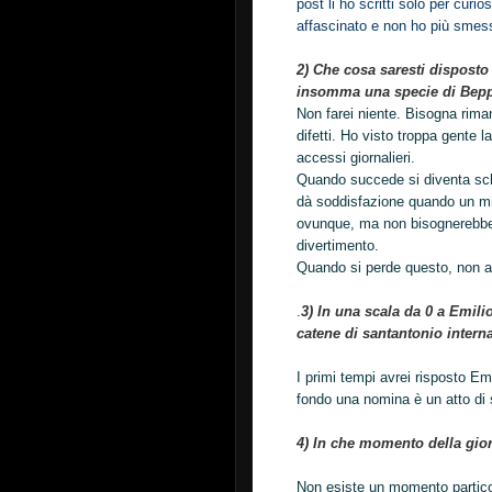
post li ho scritti solo per cur
affascinato e non ho più smes
2) Che cosa saresti disposto a
insomma una specie di Beppe
Non farei niente. Bisogna riman
difetti. Ho visto troppa gente l
accessi giornalieri.
Quando succede si diventa sch
dà soddisfazione quando un mi
ovunque, ma non bisognerebbe m
divertimento.
Quando si perde questo, non 
.
3) In una scala da 0 a Emili
catene di santantonio intern
I primi tempi avrei risposto E
fondo una nomina è un atto di s
4) In che momento della gior
Non esiste un momento particol