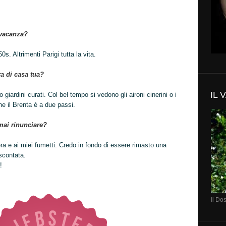
n vacanza?
0s. Altrimenti Parigi tutta la vita.
ra di casa tua?
IL 
ro giardini curati. Col bel tempo si vedono gli aironi cinerini o i
 il Brenta è a due passi.
mai rinunciare?
ra e ai miei fumetti. Credo in fondo di essere rimasto una
scontata.
!
Il Do