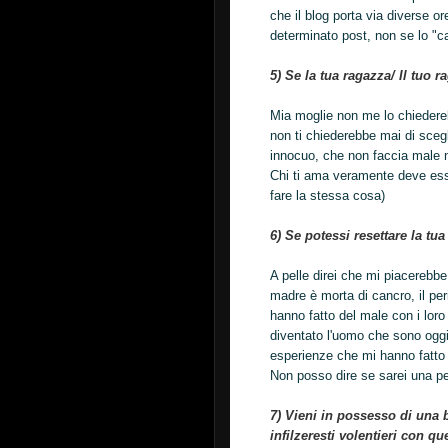
che il blog porta via diverse o
determinato post, non se lo "c
5) Se la tua ragazza/ Il tuo r
Mia moglie non me lo chiedereb
non ti chiederebbe mai di scegl
innocuo, che non faccia male né
Chi ti ama veramente deve esser
fare la stessa cosa)
6) Se potessi resettare la tua 
A pelle direi che mi piacerebbe
madre è morta di cancro, il p
hanno fatto del male con i lor
diventato l'uomo che sono oggi
esperienze che mi hanno fatto
Non posso dire se sarei una pe
7) Vieni in possesso di una 
infilzeresti volentieri con q