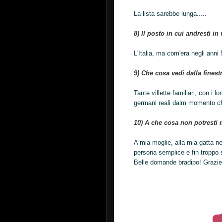
La lista sarebbe lunga.....
8) Il posto in cui andresti i
L'Italia, ma com'era negli anni 5
9) Che cosa vedi dalla finest
Tante villette familiari, con i lo
germani reali dalm momento che
10) A che cosa non potresti 
A mia moglie, alla mia gatta ne
persona semplice e fin troppo 
Belle domande bradipo! Grazie