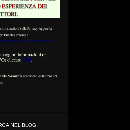
 ESPERIENZA DEI
TTORI.
e informazioni sulla Privacy leggere la
e Policies Privacy :
s://www.google.com/policies/privacy/
 maggiori informazioni (+
FO
) cliccare
QUI
.
gendo
Nocturnia
acconsenti all'utilizzo dei
e.
RCA NEL BLOG: