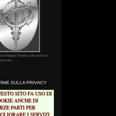
oria Miglior Rivista o sito web non
ssionale
RME SULLA PRIVACY
ESTO SITO FA USO DI
OKIE ANCHE DI
RZE PARTI PER
GLIORARE I SERVIZI