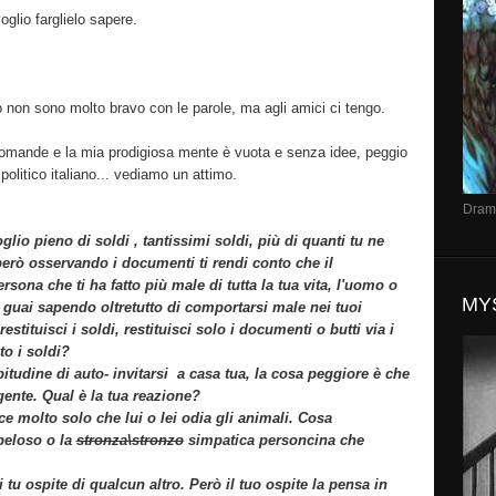
glio farglielo sapere.
o non sono molto bravo con le parole, ma agli amici ci tengo.
domande e la mia prodigiosa mente è vuota e senza idee, peggio
politico italiano... vediamo un attimo.
Dramm
glio pieno di soldi , tantissimi soldi, più di quanti tu ne
 però osservando i documenti ti rendi conto che il
rsona che ti ha fatto più male di tutta la tua vita, l'uomo o
MY
ù guai sapendo oltretutto di comportarsi male nei tuoi
estituisci i soldi, restituisci solo i documenti o butti via i
o i soldi?
itudine di auto- invitarsi a casa tua, la cosa peggiore è che
gente. Qual è la tua reazione?
ce molto solo che lui o lei odia gli animali. Cosa
 peloso o la
stronza\stronzo
simpatica personcina che
tu ospite di qualcun altro. Però il tuo ospite la pensa in