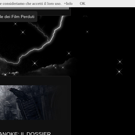
ne consideriamo che accetti il loro uso.
+Info
OK
ile dei Film Perduti
ANOKE: IL DOSSIER