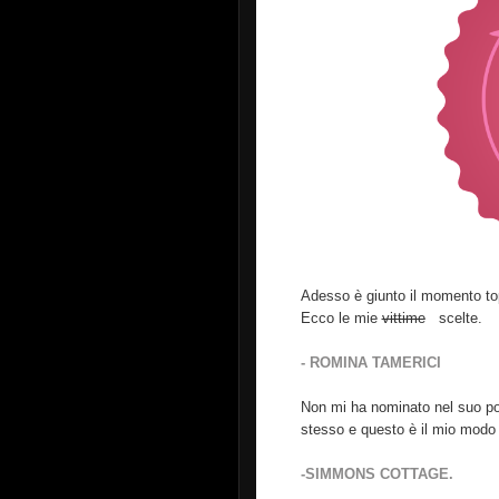
Adesso è giunto il momento top
Ecco le mie
vittime
scelte.
- ROMINA TAMERICI
Non mi ha nominato nel suo p
stesso e questo è il mio modo 
-SIMMONS COTTAGE.