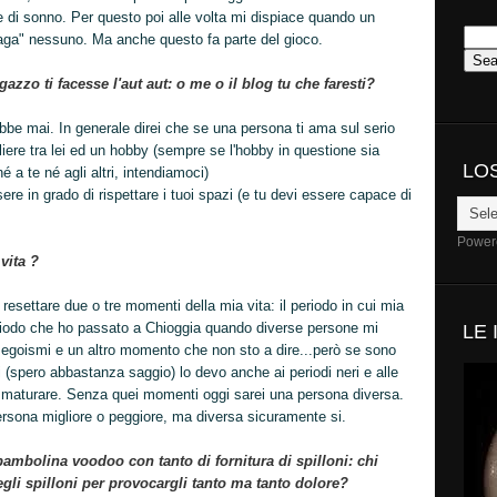
re di sonno. Per questo poi alle volta mi dispiace quando un
aga" nessuno. Ma anche questo fa parte del gioco.
agazzo ti facesse l'aut aut: o me o il blog tu che faresti?
be mai. In generale direi che se una persona ti ama sul serio
iere tra lei ed un hobby (sempre se l'hobby in questione sia
LO
 a te né agli altri, intendiamoci)
e in grado di rispettare i tuoi spazi (e tu devi essere capace di
Power
vita ?
 resettare due o tre momenti della mia vita: il periodo in cui mia
eriodo che ho passato a Chioggia quando diverse persone mi
LE
o egoismi e un altro momento che non sto a dire...però se sono
 (spero abbastanza saggio) lo devo anche ai periodi neri e alle
 maturare. Senza quei momenti oggi sarei una persona diversa.
rsona migliore o peggiore, ma diversa sicuramente si.
bambolina voodoo con tanto di fornitura di spilloni: chi
uegli spilloni per provocargli tanto ma tanto dolore?