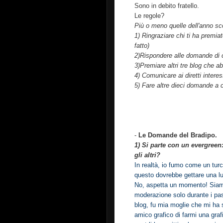
Sono in debito fratello.
Le regole?
Più o meno quelle dell'anno s
1) Ringraziare chi ti ha premi
fatto)
2)Rispondere alle domande di c
3)Premiare altri tre blog che a
4) Comunicare ai diretti interes
5) Fare altre dieci domande a c
-
Le Domande del Bradipo.
1) Si parte con un evergreen
gli altri?
In realtà, io fumo come un tur
questo dovrebbe gettare una lu
No, aspetta un momento! Siamo 
moderazione solo durante i past
blog, fu mia moglie che mi ha s
amico grafico di farmi una gra