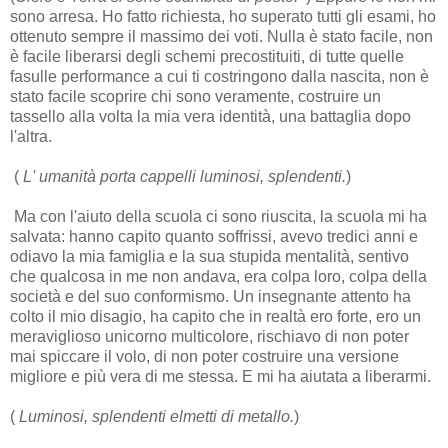
sono arresa. Ho fatto richiesta, ho superato tutti gli esami, ho
ottenuto sempre il massimo dei voti. Nulla è stato facile, non
è facile liberarsi degli schemi precostituiti, di tutte quelle
fasulle performance a cui ti costringono dalla nascita, non è
stato facile scoprire chi sono veramente, costruire un
tassello alla volta la mia vera identità, una battaglia dopo
l'altra.
(
L' umanità porta cappelli luminosi, splendenti.
)
Ma con l'aiuto della scuola ci sono riuscita, la scuola mi ha
salvata: hanno capito quanto soffrissi, avevo tredici anni e
odiavo la mia famiglia e la sua stupida mentalità, sentivo
che qualcosa in me non andava, era colpa loro, colpa della
società e del suo conformismo. Un insegnante attento ha
colto il mio disagio, ha capito che in realtà ero forte, ero un
meraviglioso unicorno multicolore, rischiavo di non poter
mai spiccare il volo, di non poter costruire una versione
migliore e più vera di me stessa. E mi ha aiutata a liberarmi.
(
Luminosi, splendenti elmetti di metallo.
)