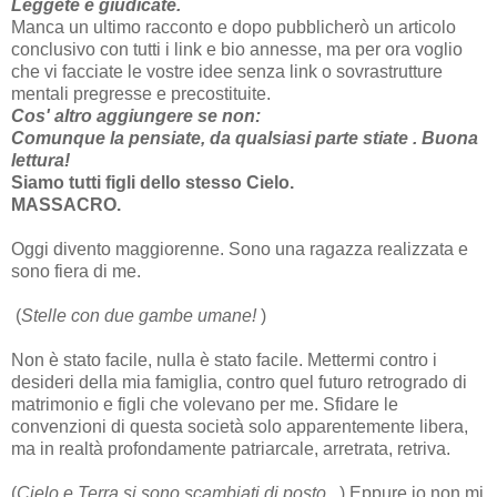
Leggete e giudicate.
Manca un ultimo racconto e dopo pubblicherò un articolo
conclusivo con tutti i link e bio annesse, ma per ora voglio
che vi facciate le vostre idee senza link o sovrastrutture
mentali pregresse e precostituite.
Cos' altro aggiungere se non:
Comunque la pensiate, da qualsiasi parte stiate . Buona
lettura!
Siamo tutti figli dello stesso Cielo.
MASSACRO.
Oggi divento maggiorenne. Sono una ragazza realizzata e
sono fiera di me.
(
Stelle con due gambe umane!
)
Non è stato facile, nulla è stato facile. Mettermi contro i
desideri della mia famiglia, contro quel futuro retrogrado di
matrimonio e figli che volevano per me. Sfidare le
convenzioni di questa società solo apparentemente libera,
ma in realtà profondamente patriarcale, arretrata, retriva.
(
Cielo e Terra si sono scambiati di posto.
) Eppure io non mi