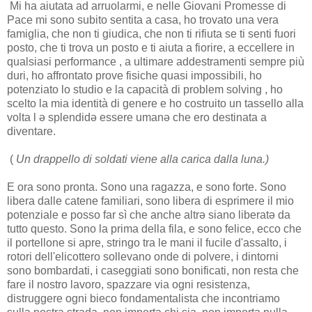
Mi ha aiutata ad arruolarmi, e nelle Giovani Promesse di
Pace mi sono subito sentita a casa, ho trovato una vera
famiglia, che non ti giudica, che non ti rifiuta se ti senti fuori
posto, che ti trova un posto e ti aiuta a fiorire, a eccellere in
qualsiasi performance , a ultimare addestramenti sempre più
duri, ho affrontato prove fisiche quasi impossibili, ho
potenziato lo studio e la capacità di problem solving , ho
scelto la mia identità di genere e ho costruito un tassello alla
volta l ə splendidə essere umanə che ero destinata a
diventare.
(
Un drappello di soldati viene alla carica dalla luna.)
E ora sono pronta. Sono una ragazza, e sono forte. Sono
libera dalle catene familiari, sono libera di esprimere il mio
potenziale e posso far sì che anche altrə siano liberatə da
tutto questo. Sono la prima della fila, e sono felice, ecco che
il portellone si apre, stringo tra le mani il fucile d'assalto, i
rotori dell'elicottero sollevano onde di polvere, i dintorni
sono bombardati, i caseggiati sono bonificati, non resta che
fare il nostro lavoro, spazzare via ogni resistenza,
distruggere ogni bieco fondamentalista che incontriamo