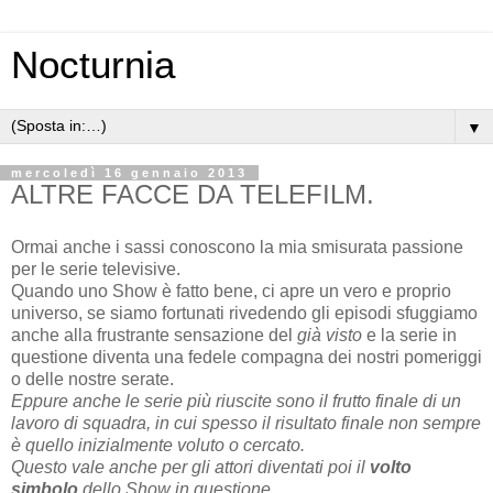
Nocturnia
▼
mercoledì 16 gennaio 2013
ALTRE FACCE DA TELEFILM.
Ormai anche i sassi conoscono la mia smisurata passione
per le serie televisive.
Quando uno Show è fatto bene, ci apre un vero e proprio
universo, se siamo fortunati rivedendo gli episodi sfuggiamo
anche alla frustrante sensazione del
già visto
e la serie in
questione diventa una fedele compagna dei nostri pomeriggi
o delle nostre serate.
Eppure anche le serie più riuscite sono il frutto finale di un
lavoro di squadra, in cui spesso il risultato finale non sempre
è quello inizialmente voluto o cercato.
Questo vale anche per gli attori diventati poi il
volto
simbolo
dello Show in questione.