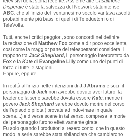
televisivi della storia recente. Assieme alle
Casalinghe
Disperate
è stato la salvezza del Network statunitense
ABC
, che all'inizio del ventunesimo secolo vantava ascolti
probabilmente più bassi di quelli di Teleduetorri o di
TeleVolla.
Tutti, anche i critici peggiori, sono concordi nel definire
la recitazione di
Matthew Fox
come a dir poco eccellente,
così come la maggior parte dei telespettatori considera il
rapporto tra
Jack Shephard
, il personaggio interpretato da
Fox
e la
Kate
di
Evangeline Lilly
come uno dei punti di
forza di tutte le stagioni.
Eppure, eppure....
In realtà all'inizio nelle intenzioni di
J.J Abrams
e soci, il
personaggio di
Jack
non avrebbe dovuto aver futuro: la
leader della serie sarebbe dovuta essere
Kate,
mentre il
povero
Jack Shephard
sarebbe dovuto morire nel corso
dell'episodio pilota ( provate ad indovinare in quale
scena....) e diverse scene in tal senso, compresa la morte
del personaggio furono effettivamente girate.
Fu solo quando i produttori si resero conto che in questo
modo la serie sarebbe stata sbilanciata che cambiarono