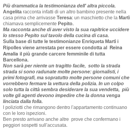
Più drammatica la testimonianza dell' altra piccola.
Angelita
racconta infatti di un altro bambino presente nella
casa prima che arrivasse
Teresa
: un maschietto che la
Martì
chiamava semplicemente
Pepito.
Ma racconta anche di aver visto la sua rapitrice uccidere
lo stesso Pepito sul tavolo della cucina di casa.
Sulla base di tutte le testimonianze Enriqueta Martì i
Reina
Ripolles viene arrestata per essere condotta al
Amalia
il più grande carcere femminile di tutta
Barcellona.
Non sarà per niente un tragitto facile, sotto la strada
strada si sono radunate molte persone: giornalisti, i
primi fotografi, ma sopratutto molte persone comuni che
vorrebbero fermare la vettura della polizia. In un colpo
solo tutta la città sembra desiderare la sua vendetta, più
volte gli agenti devono impedire che la donna venga
linciata dalla folla.
I poliziotti che rimangono dentro l'appartamento continuano
con le loro ispezioni.
Ben presto arrivano anche altre prove che confermano i
peggiori sospetti sull'accusata.