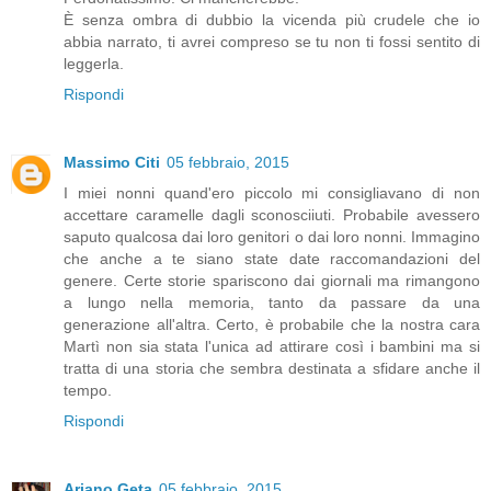
È senza ombra di dubbio la vicenda più crudele che io
abbia narrato, ti avrei compreso se tu non ti fossi sentito di
leggerla.
Rispondi
Massimo Citi
05 febbraio, 2015
I miei nonni quand'ero piccolo mi consigliavano di non
accettare caramelle dagli sconosciiuti. Probabile avessero
saputo qualcosa dai loro genitori o dai loro nonni. Immagino
che anche a te siano state date raccomandazioni del
genere. Certe storie spariscono dai giornali ma rimangono
a lungo nella memoria, tanto da passare da una
generazione all'altra. Certo, è probabile che la nostra cara
Martì non sia stata l'unica ad attirare così i bambini ma si
tratta di una storia che sembra destinata a sfidare anche il
tempo.
Rispondi
Ariano Geta
05 febbraio, 2015