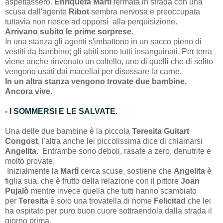
aspettassero.
Enriqueta Martì
fermata in strada con una
scusa dall'agente
Ribot
sembra nervosa e preoccupata
tuttavia non riesce ad opporsi alla perquisizione.
Arrivano subito le prime sorprese.
In una stanza gli agenti s'imbattono in un sacco pieno di
vestiti da bambino; gli abiti sono tutti insanguinati. Per terra
viene anche rinvenuto un coltello, uno di quelli che di solito
vengono usati dai macellai per disossare la carne.
In un altra stanza vengono trovate due bambine.
Ancora vive.
- I SOMMERSI E LE SALVATE.
Una delle due bambine è la piccola
Teresita Guitart
Congost
, l'altra anche lei piccolissima dice di chiamarsi
Angelita
. Entrambe sono deboli, rasate a zero, denutrite e
molto provate.
Inizialmente la
Martì
cerca scuse, sostiene che
Angelita
è
figlia sua, che è frutto della relazione con il pittore
Joan
Pujalò
mentre invece quella che tutti hanno scambiato
per
Teresita
è solo una trovatella di nome
Felicitad
che lei
ha ospitato per puro buon cuore sottraendola dalla strada il
giorno prima.