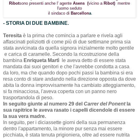
Ribot
sono presenti anche l' agente
Asens (
vicino a
Ribot)
mentre
l'uomo
seduto
il sindaco di
Barcellon
a
.
- STORIA DI DUE BAMBINE.
Teresita
è la prima che comincia a parlare e rivela agli
affascinati poliziotti di come più di due settimane prima sia
stata avvicinata da quella signora inizialmente molto gentile
e carica di caramelle. Secondo la ricostruzione della
bambina
Enriqueta Martì
le aveva detto di essere stata
mandata dai suoi genitori e che l'avrebbe condotta a casa
da loro, ma che quando dopo pochi passi la bambina si era
resa conto di stare andando nella direzione opposta da dove
abita la donna improvvisamente ha cambiato atteggiamento,
si fa minacciosa, l'aveva coperta con un panno nero
trasportandola di peso.
In seguito giunte al numero 29 del
Carrer del Ponent
la
sua rapitrice le aveva rasato i capelli dicendole di essere
la sua vera madre.
In seguito, per i diciassette giorni della sua permanenza
dentro l'appartamento, la minore pur senza mai essere
picchiata, è stata tenuta prigioniera, oltre ad essere nutrita