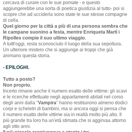
cercava di curare con le sue pomate - e questo
aggiungerebbe una sorta di poetica giustizia al tutto- poi si
scopre che ad ucciderla sono state le sue stesse compagne
di cella.
Quel giorno per la città a più di una persona sembra che
le campane suonino a festa, mentre Enriqueta Martì i
Ripolles compie il suo ultimo viaggio.
A tuttt'oggi, resta sconosciuto il luogo della sua sepoltura.
Un ulteriore mistero che si aggiunge ai troppi che già
animano questa storia.
- EPILOGHI.
Tutto a posto?
Non proprio.
Incerto rimane anche il numero esatto delle vittime: gli scavi
e le ricerche effettuate negli appartamenti abitati nel corso
degli anni dalla "
Vampira
" hanno restituirono almeno dodici
corpi e scheletri di bambini, ma si ancora oggi si pensa che
il numero esatto delle vittime sia in realtà molto più alto. Il
più grande tra loro ha un'età stimata che si aggirvaa attorno
agli otto anni.