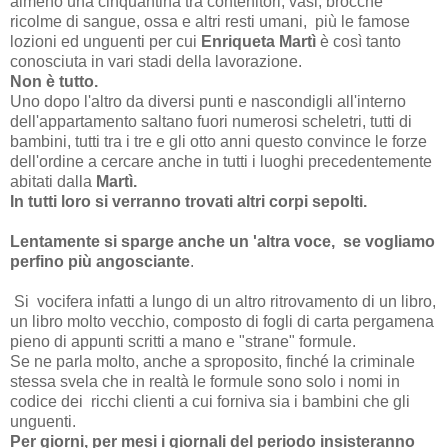
almeno una cinquantina tra contenitori, vasi, brocche
ricolme di sangue, ossa e altri resti umani, più le famose
lozioni ed unguenti per cui
Enriqueta Martì
è così tanto
conosciuta in vari stadi della lavorazione.
Non è tutto.
Uno dopo l'altro da diversi punti e nascondigli all'interno
dell'appartamento saltano fuori numerosi scheletri, tutti di
bambini, tutti tra i tre e gli otto anni questo convince le forze
dell'ordine a cercare anche in tutti i luoghi precedentemente
abitati dalla
Martì.
In tutti loro si verranno trovati altri corpi sepolti.
Lentamente si sparge anche un 'altra voce, se vogliamo
perfino più angosciante
.
Si vocifera infatti a lungo di un altro ritrovamento di un libro,
un libro molto vecchio, composto di fogli di carta pergamena
pieno di appunti scritti a mano e "strane" formule.
Se ne parla molto, anche a sproposito, finché la criminale
stessa svela che in realtà le formule sono solo i nomi in
codice dei ricchi clienti a cui forniva sia i bambini che gli
unguenti.
Per giorni, per mesi i giornali del periodo insisteranno