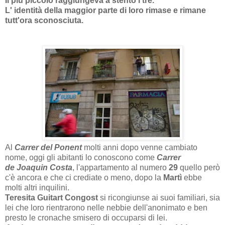
Il più piccolo raggiungeva a stento i tre.
L' identità della maggior parte di loro rimase e rimane
tutt'ora sconosciuta.
Al
Carrer del Ponent
molti anni dopo venne cambiato
nome, oggi gli abitanti lo conoscono come
Carrer
de
Joaquin Costa
, l'appartamento al numero
29
quello però
c'è ancora e che ci crediate o meno, dopo la
Martì
ebbe
molti altri inquilini.
Teresita Guitart Congost
si ricongiunse ai suoi familiari, sia
lei che loro rientrarono nelle nebbie dell'anonimato e ben
presto le cronache smisero di occuparsi di lei.