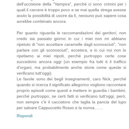
dell'uccisione della "Vampira", perché ci sono crimini per i
quali il carcere è troppo poco e se mai quella strega avesse
avuto la possibilità di uscire da lì, nessuno può sapere cosa
avrebbe combinato ancora.
Per quanto riguarda le raccomandazioni dei genitori, non
credo sia passato giorno in cui i miei non mi abbiano
ripetuto di "non accettare caramelle dagli sconosciuti", "non
parlare con gli sconosciuti", eccetera, e in cui noi non lo
ripetiamo ai miei nipoti, perché purtroppo certe cose
succedono ancora oggi (un esempio fra tutti è il traffico
d'organi, ma probabilmente anche storie come queste si
verificano tutt'oggi).
Le favole sono dei begli insegnamenti, caro Nick, perché
quando si ricerca il significato allegorico vogliono raccontare
proprio episodi come questi e mettere in guardia i bambini,
perché purtroppo, se certi fatti si verificano tutt'oggi, però,
non sempre c'è il cacciatore che taglia la pancia del lupo
per salvare Cappuccetto Rosso e la nonna.......
Rispondi