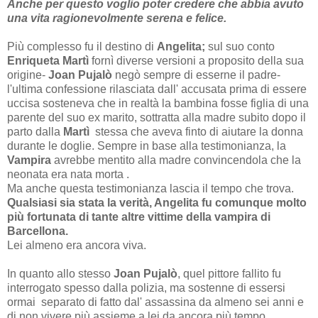
Anche per questo voglio poter credere che abbia avuto
una vita ragionevolmente serena e felice.
Più complesso fu il destino di
Angelita;
sul suo conto
Enriqueta Martì
fornì diverse versioni a proposito della sua
origine-
Joan Pujalò
negò sempre di esserne il padre-
l'ultima confessione rilasciata dall' accusata prima di essere
uccisa sosteneva che in realtà la bambina fosse figlia di una
parente del suo ex marito, sottratta alla madre subito dopo il
parto dalla
Martì
stessa che aveva finto di aiutare la donna
durante le doglie. Sempre in base alla testimonianza, la
Vampira
avrebbe mentito alla madre convincendola che la
neonata era nata morta .
Ma anche questa testimonianza lascia il tempo che trova.
Qualsiasi sia stata la verità, Angelita fu comunque molto
più fortunata di tante altre vittime della vampira di
Barcellona.
Lei almeno era ancora viva.
In quanto allo stesso
Joan Pujalò
, quel pittore fallito fu
interrogato spesso dalla polizia, ma sostenne di essersi
ormai separato di fatto dal' assassina da almeno sei anni e
di non vivere più assieme a lei da ancora più tempo.