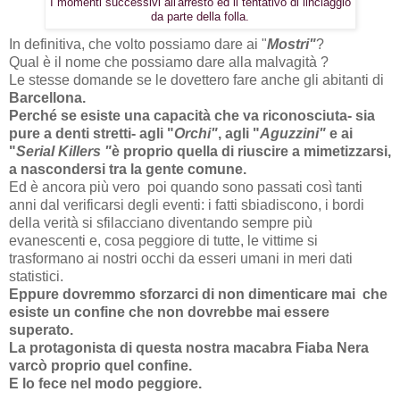
I momenti successivi all'arresto ed il tentativo di linciaggio
da parte della folla.
In definitiva, che volto possiamo dare ai "
Mostri"
?
Qual è il nome che possiamo dare alla malvagità ?
Le stesse domande se le dovettero fare anche gli abitanti di
Barcellona.
Perché se esiste una capacità che va riconosciuta- sia
pure a denti stretti- agli "
Orchi"
, agli "
Aguzzini"
e ai
"
Serial Killers "
è proprio quella di riuscire a mimetizzarsi,
a nascondersi tra la gente comune.
Ed è ancora più vero poi quando sono passati così tanti
anni dal verificarsi degli eventi: i fatti sbiadiscono, i bordi
della verità si sfilacciano diventando sempre più
evanescenti
e, cosa peggiore di tutte, le vittime si
trasformano ai nostri occhi da esseri umani in meri dati
statistici.
Eppure dovremmo sforzarci di non dimenticare mai che
esiste un confine che non dovrebbe mai essere
superato.
La protagonista di questa nostra macabra Fiaba Nera
varcò proprio quel confine.
E lo fece nel modo peggiore.